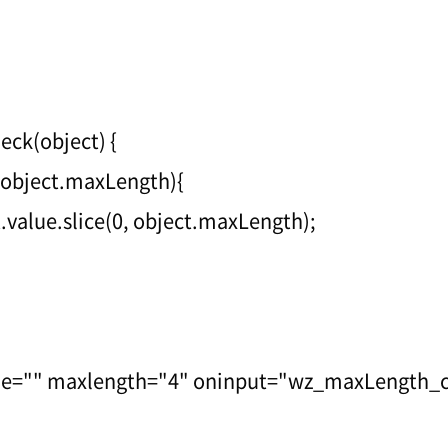
ck(object) {
> object.maxLength){
t.value.slice(0, object.maxLength);
e="" maxlength="4" oninput="wz_maxLength_c