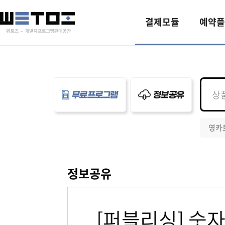
결제모듈
예약플
무료프로그램
정보공유
영카
정보공유
[퍼블리싱] 숫자