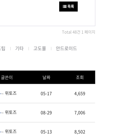
목록
Total 48건 1 페이지
드팁
기타
고도몰
안드로이드
글쓴이
날짜
조회
위토즈
05-17
4,659
위토즈
08-29
7,006
위토즈
05-13
8,502