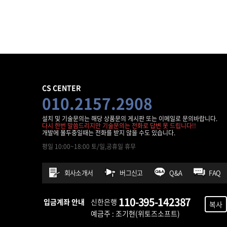
CS CENTER
010.2157.2908
설치 및 기술문의는 해당 상품문의 게시판 또는 이메일로 문의바랍니다.
다시 한번 말씀드리지만 기술문의는 전화로 답변 못 드립니다!!
개발에 몰두중일때는 전화를 받지 않을 수도 있습니다.
평일 10:00~18:00 토/일,공휴일 휴무
회사소개서
버그신고
Q&A
FAQ
110-395-142387
입금계좌 안내
신한은행
복사
예금주 : 조기현(위토즈소프트)