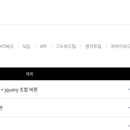
HTML5
SQL
API
그누보드팁
영카트팁
씨아이보
제목
s + jquery 조합 버튼
한