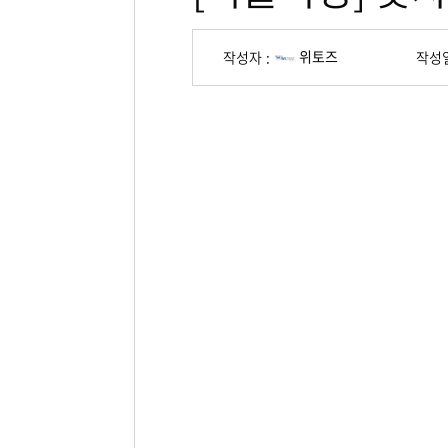
위토즈
작성자
작성