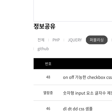
정보공유
전체
PHP
JQUERY
퍼블리싱
github
번호
on off 가능한 checkbox cs
48
숫자형 input 요소 글자수 제
열람중
dl dt dd css 샘플
46