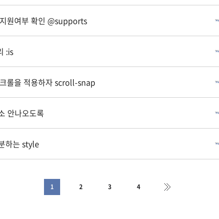
저 지원여부 확인 @supports
 :is
스크롤을 적용하자 scroll-snap
소 안나오도록
는 style
1
2
3
4