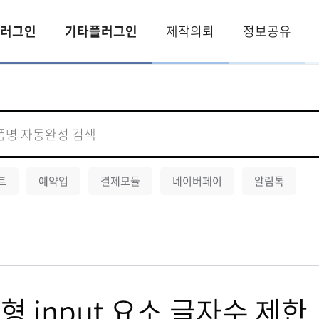
러그인
기타플러그인
제작의뢰
정보공유
트
예약업
결제모듈
네이버페이
알림톡
형 input 요소 글자수 제한