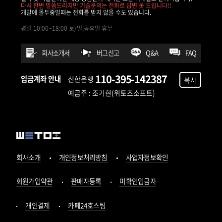
다시 한번 말씀드리지만 기술문의는 전화로 답변 못 드립니다!!
개발에 몰두중일때는 전화를 받지 않을 수도 있습니다.
평일 10:00~18:00 토/일,공휴일 휴무
회사소개서
버그신고
Q&A
FAQ
110-395-142387
입금계좌 안내
신한은행
복사
예금주 : 조기현(위토즈소프트)
회사소개
개인정보처리방침
사업자정보확인
회원가입약관
판매자등록
미확인입금자
개인결제
카페24호스팅