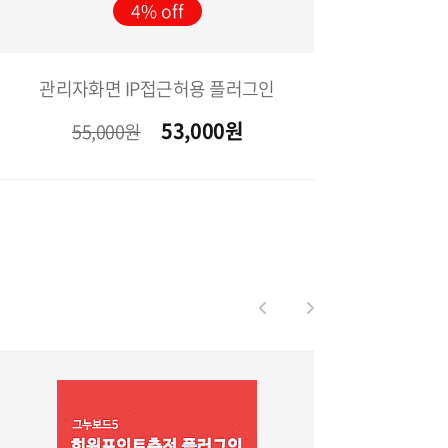
4%
관리자화면 IP접근허용 플러그인
53,000
원
55,000원
1