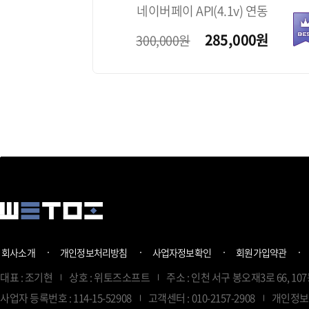
네이버페이 API(4.1v) 연동
285,000
원
300,000원
회사소개
개인정보처리방침
사업자정보확인
회원가입약관
대표 : 조기현
상호 : 위토즈소프트
주소 : 인천 서구 봉오재3로 66, 107
사업자 등록번호 : 114-15-52908
고객센터 : 010-2157-2908
개인정보