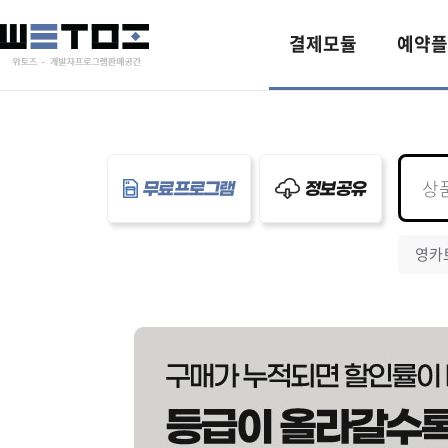
결제모듈
예약플
무료프로그램
정보공유
영카