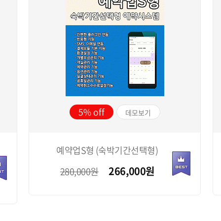
5%
데모보기
예약업S형 (숙박기간선택형)
266,000
원
280,000원