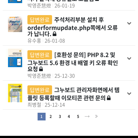
박영준慧燈
26-01-19
주석처리부분 설치 후
답변완료
orderformupdate.php쪽에서 오류
가 납니다.
유수홍
26-01-08
[호환성 문의] PHP 8.2 및
답변완료
그누보드 5.6 환경 내 배열 키 오류 확인
요청
박영준慧燈
25-12-30
그누보드 관리자화면에서 템
답변완료
플릿 등록할때 이모티콘 관련 문의
최병철
25-12-14
1
2
3
4
5