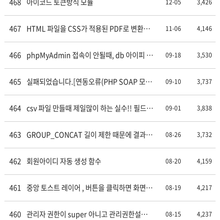
468
아이코드 토큰방식 모듈
12-05
3,426
467
HTML 파일을 CSS가 적용된 PDF로 변환하
11-06
4,146
여 서버에 저장하는 PHP 코드
466
phpMyAdmin 접속이 안될때, db 아이피 포
09-18
3,530
트번호 다를때.
465
실패되었습니다.[연동오류(PHP SOAP 모듈
09-10
3,737
설치 필요)]
464
csv 파일 만들때 제일많이 하는 실수!! 필드에
09-01
3,838
, 가 있는경우 변환이 제대로 안된다.
463
GROUP_CONCAT 길이 제한 때문에 결과값
08-26
3,732
을 다 못가져오는 경우
462
회원아이디 자동 생성 함수
08-20
4,159
461
중앙 토스트 레이어 , 버튼을 클릭하면 화면
08-19
4,217
중앙에 3초간 보였다가 fadeout 되는 레이어
창.
460
관리자 권한이 super 아니고 관리권한설정
08-15
4,237