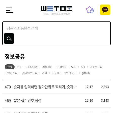
정보공유
전체
PHP
JQUERY
퍼블리싱
HTML5
SQL
API
그누보드팁
영카트팁
씨아이보드팁
기타
고도몰
안드로이드
github
470
숫자를 입력하면 컴마단위로 찍히기. 숫자만
12-17
2,893
허용.
469
짧은 접수번호 생성.
12-10
3,143