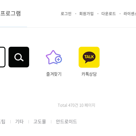
프로그램
로그인
회원가입
다운로드
라이센
즐겨찾기
카톡상담
Total 470건 10 페이지
드팁
기타
고도몰
안드로이드