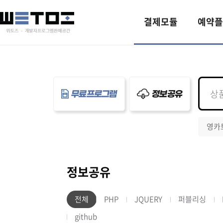
결제모듈
예약플
무료프로그램
정보공유
영카
정보공유
전체
PHP
JQUERY
퍼블리싱
github