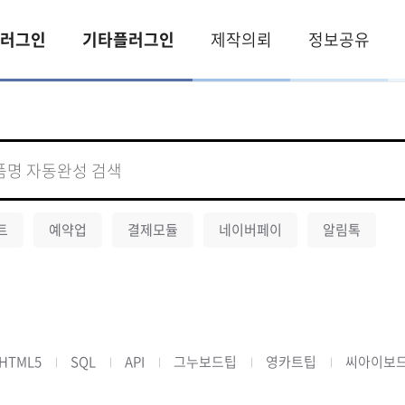
러그인
기타플러그인
제작의뢰
정보공유
트
예약업
결제모듈
네이버페이
알림톡
HTML5
SQL
API
그누보드팁
영카트팁
씨아이보