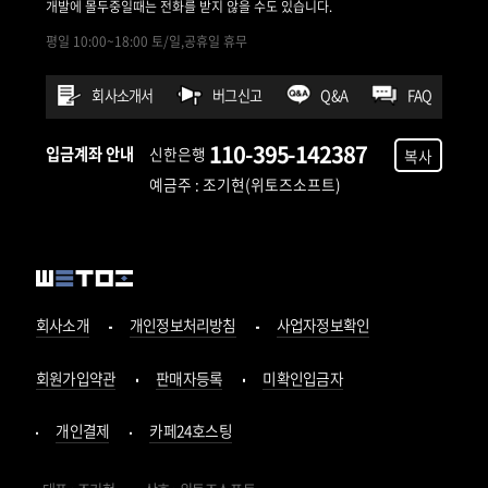
개발에 몰두중일때는 전화를 받지 않을 수도 있습니다.
평일 10:00~18:00 토/일,공휴일 휴무
회사소개서
버그신고
Q&A
FAQ
110-395-142387
입금계좌 안내
신한은행
복사
예금주 : 조기현(위토즈소프트)
회사소개
개인정보처리방침
사업자정보확인
회원가입약관
판매자등록
미확인입금자
개인결제
카페24호스팅