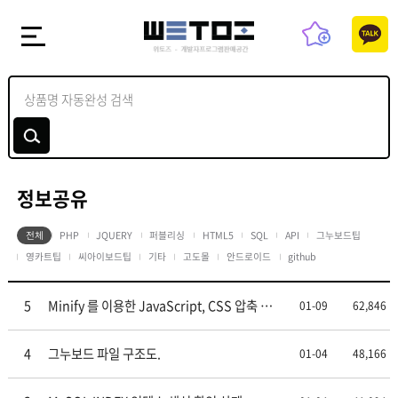
정보공유
전체
PHP
JQUERY
퍼블리싱
HTML5
SQL
API
그누보드팁
영카트팁
씨아이보드팁
기타
고도몰
안드로이드
github
5
Minify 를 이용한 JavaScript, CSS 압축 전
01-09
62,846
송
4
그누보드 파일 구조도.
01-04
48,166