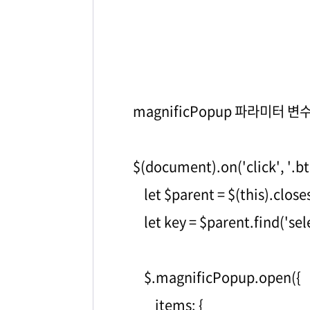
magnificPopup 파라미터 변
$(document).on('click', '.btn
let $parent = $(this).closes
let key = $parent.find('sel
$.magnificPopup.open({
items: {