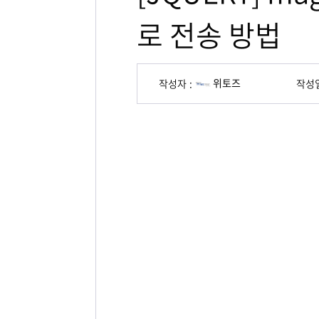
로 전송 방법
위토즈
작성자
작성