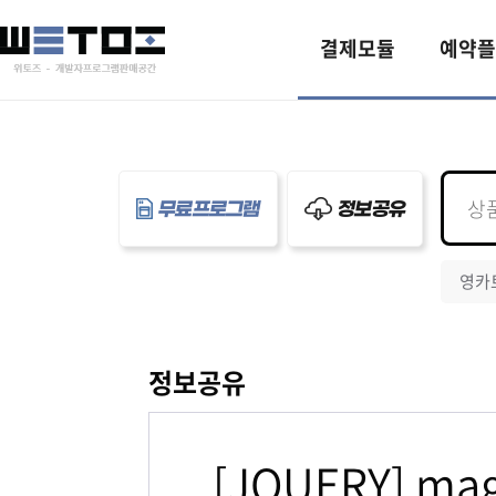
결제모듈
예약플
무료프로그램
정보공유
영카
정보공유
[JQUERY] m