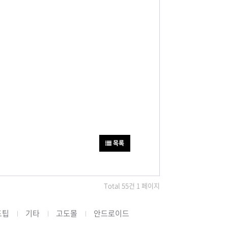
목록
Total 55건 1 페이지
드팁
기타
고도몰
안드로이드