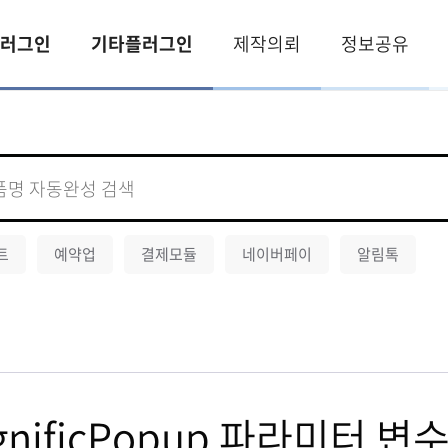
러그인
기타플러그인
제작의뢰
정보공유
트
예약업
결제모듈
네이버페이
알림톡
agnificPopup 파라미터 변수