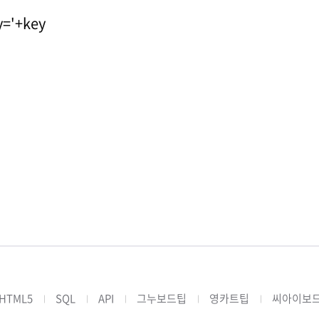
y='+key
HTML5
SQL
API
그누보드팁
영카트팁
씨아이보