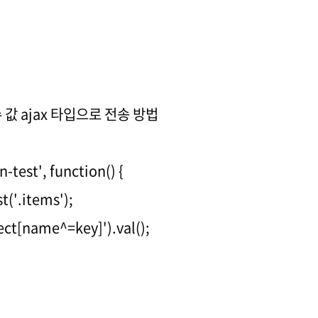
수 값 ajax 타입으로 전송 방법
-test', function() {
t('.items');
ect[name^=key]').val();