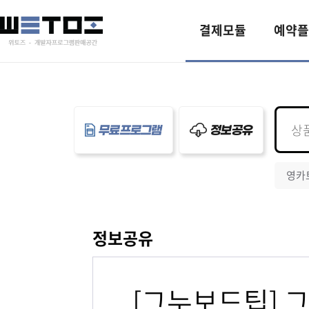
결제모듈
예약플
무료프로그램
정보공유
영카
정보공유
[그누보드팁] 그