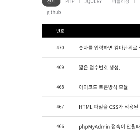
전체
PHP
JQUERY
퍼블리싱
github
번호
숫자를 입력하면 컴마단위로 찍
470
짧은 접수번호 생성.
469
아이코드 토큰방식 모듈
468
HTML 파일을 CSS가 적용된
467
phpMyAdmin 접속이 안될때
466