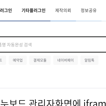
러그인
기타플러그인
제작의뢰
정보공유
트
예약업
결제모듈
네이버페이
알림톡
누보드 관리자화면에 ifra