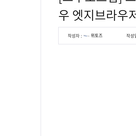
우 엣지브라우
위토즈
작성자
작성