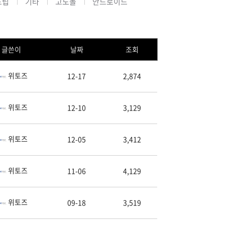
드팁
기타
고도몰
안드로이드
글쓴이
날짜
조회
위토즈
12-17
2,874
위토즈
12-10
3,129
위토즈
12-05
3,412
위토즈
11-06
4,129
위토즈
09-18
3,519