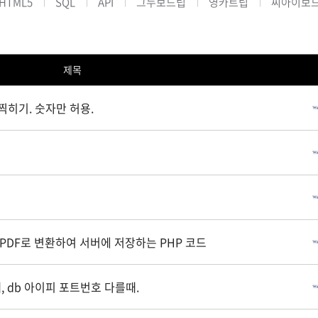
HTML5
SQL
API
그누보드팁
영카트팁
씨아이보
제목
히기. 숫자만 허용.
 PDF로 변환하여 서버에 저장하는 PHP 코드
, db 아이피 포트번호 다를때.