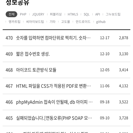
정보공유
전체
PHP
JQUERY
퍼블리싱
HTML5
SQL
API
그누보드팁
영카트팁
씨아이보드팁
기타
고도몰
안드로이드
github
470
숫자를 입력하면 컴마단위로 찍히기. 숫자만
12-17
2,878
허용.
469
짧은 접수번호 생성.
12-10
3,130
468
아이코드 토큰방식 모듈
12-05
3,414
467
HTML 파일을 CSS가 적용된 PDF로 변환하
11-06
4,132
여 서버에 저장하는 PHP 코드
466
phpMyAdmin 접속이 안될때, db 아이피 포
09-18
3,522
트번호 다를때.
465
실패되었습니다.[연동오류(PHP SOAP 모듈
09-10
3,728
설치 필요)]