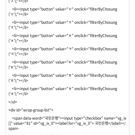
('ㅅ');"></li>
<li><input type="button" value="ㅇ" onclick="filterByChosung
('ㅇ');"></li>
<li><input type="button" value="ㅈ" onclick="filterByChosung
('ㅈ');"></li>
<li><input type="button" value="ㅊ" onclick="filterByChosung
('ㅊ');"></li>
<li><input type="button" value="ㅋ" onclick="filterByChosung
('ㅋ');"></li>
<li><input type="button" value="ㅌ" onclick="filterByChosung
('ㅌ');"></li>
<li><input type="button" value="ㅍ" onclick="filterByChosung
('ㅍ');"></li>
<li><input type="button" value="ㅎ" onclick="filterByChosung
('ㅎ');"></li>
</ul>
<div id="wrap-group-list">
<span data-word="국민은행"><input type="checkbox" name="vg_ix
[]" value="81" id="vg_ix_0"><label for="vg_ix_0"> 국민은행</label></
span>