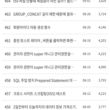
464
csv 파일 만들때 제일많이 하는 실수!! 필드에
09-01
3,828
, 가 있는경우 변환이 제대로 안된다.
463
GROUP_CONCAT 길이 제한 때문에 결과값
08-26
3,724
을 다 못가져오는 경우
462
회원아이디 자동 생성 함수
08-20
4,146
461
중앙 토스트 레이어 , 버튼을 클릭하면 화면
08-19
4,203
중앙에 3초간 보였다가 fadeout 되는 레이어
창.
460
관리자 권한이 super 아니고 관리권한설정
08-15
4,223
을 부여받은 회원이 관리자 화면에 접속했을
때 부여받은 메뉴로 바로 접속되도록 처리 (2)
459
관리자 권한이 super 아니고 관리권한설정
08-15
4,090
을 부여받은 회원이 관리자 화면에 접속했을
때 부여받은 메뉴로 바로 접속되도록 처리 (1)
458
SQL 주입 방지 Prepared Statement 의 생
08-15
3,703
활화 mysqli PDO
457
크로스 사이트 스크립팅(XSS) 테스트
08-12
4,215
456
2일전부터 오늘까지의 데이터 정보 가져오기.
08-05
3,777