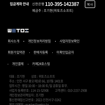
110-395-142387
입금계좌 안내
신한은행
복사
예금주 : 조기현(위토즈소프트)
회사소개
개인정보처리방침
사업자정보확인
회원가입약관
판매자등록
미확인입금자
개인결제
카페24호스팅
대표 : 조기현
상호 : 위토즈소프트
주소 : 인천 서구 봉오재3로 66, 107동 1401호
업무시간 : 평일 10:00 ~ 18:00 토/일 공휴일 휴무.
사업자 등록번호 : 114-15-52908
고객센터 : 010-2157-2908
개인정보관리책임자 : 조기현
통신판매업신고번호 : 2022-인천서구-0242
문의 이메일 : master@wetoz.kr