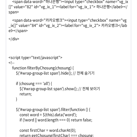
<span data-word="하나은행"><input type="checkbox" name="vg_ix
[]" value="82" id="vg_ix_1"><label for="vg_ix_1"> 하나은행</label></
span>
<span data-word="카카오뱅크"><input type="checkbox" name="vg
_ix[]" value="84" id="vg_ix_2"><label for="vg_ix_2"> 카카오뱅크</lab
el></span>
</div>
<script type="text/javascript">
<!--
function filterByChosung(chosung) {
$('#wrap-group-list span').hide(); // 전체 숨기기
if (chosung === 'all') {
$('#wrap-group-list span').show(); // 전체 보이기
return;
}
$('#wrap-group-list span').filter(function () {
const word = $(this).data('word');
if (!word || word.length === 0) return false;
const firstChar = word.charAt(0);
return getChosung(firstChar) === chosung;