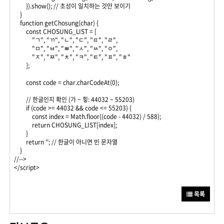
}).show(); // 초성이 일치하는 것만 보이기
}
function getChosung(char) {
const CHOSUNG_LIST = [
"ㄱ", "ㄲ", "ㄴ", "ㄷ", "ㄸ", "ㄹ",
"ㅁ", "ㅂ", "ㅃ", "ㅅ", "ㅆ", "ㅇ",
"ㅈ", "ㅉ", "ㅊ", "ㅋ", "ㅌ", "ㅍ", "ㅎ"
];
const code = char.charCodeAt(0);
// 한글인지 확인 (가 ~ 힣: 44032 ~ 55203)
if (code >= 44032 && code <= 55203) {
const index = Math.floor((code - 44032) / 588);
return CHOSUNG_LIST[index];
}
return ''; // 한글이 아니면 빈 문자열
}
//-->
</script>
목록