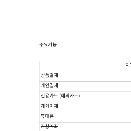
주요기능
지
상품결제
개인결제
신용카드 (해외카드)
계좌이체
휴대폰
가상계좌