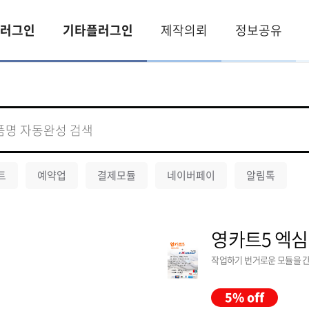
러그인
기타플러그인
제작의뢰
정보공유
트
예약업
결제모듈
네이버페이
알림톡
영카트5 엑심
작업하기 번거로운 모듈을 
5