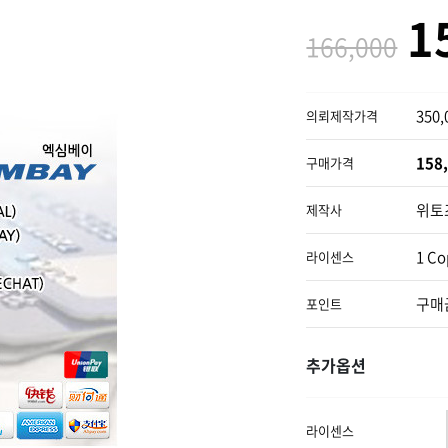
1
166,000
350
의뢰제작가격
158
구매가격
위토
제작사
1 Co
라이센스
구매
포인트
추가옵션
라이센스