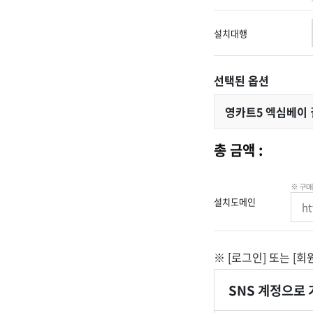
설치대행
선택된 옵션
영카트5 엑심베이 결
총 금액 :
※ 구매
설치도메인
※
[로그인]
또는
[회
SNS 계정으로