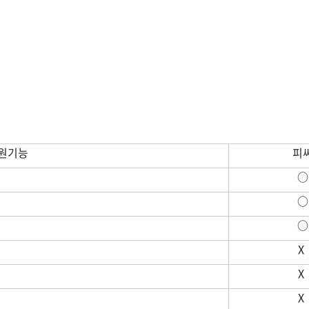
원기능
피
○
○
○
X
X
X